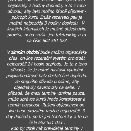
nejpozději 2 hodiny dopředu, a to z toho
důvodu, aby bylo možno řádně připravit -
pokropit kurty. Zrušit rezervaci pak je
možné nejpozději 3 hodiny dopředu. V
kratších intervalech je možné objednávku
provést, nebo zrušit jen telefonicky, a to
na čísle
602 551 023
V zimním období
bude možno objednávky
přes on-line rezerační systém provádět
nejpozději 24 hodin dopředu. Je to z toho
důvodu, že je nutné nastavit vytápění
polykarbonátové haly dostatečně dopředu.
Ze stejného důvodu prosíme, aby
objednávky navazovaly na sebe. V
případě, že mezi termíny vznikne pauza,
může správce kurtů hráče kontaktovat a
termín posunout. Rušení objednávek on-
line bude prozatím možné nejpozději 3
dny dopředu, po té jen telefonicky, a to na
čísle
602 551 023
.
Kdo by chtěl mít pravidelné termíny v