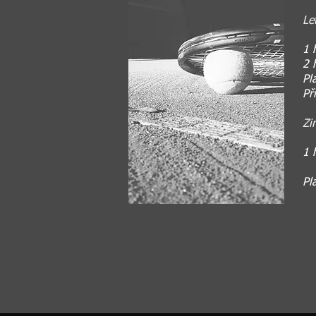
Le
1 
2 
Pl
Př
Zi
1 
Pl