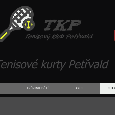
enisové kurty Petřvald
S
TRÉNINK DĚTÍ
AKCE
OTE