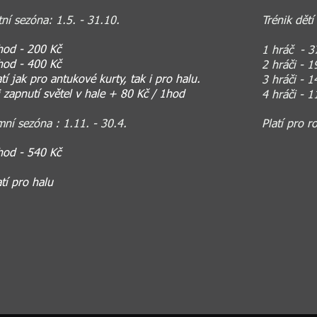
tní sezóna: 1.5. - 31.10.
Trénik dět
hod - 200 Kč
1 hráč - 3
hod - 400 Kč
2 hráči - 
atí jak pro antukové kurty, tak i pro halu.
3 hráči - 
i zapnutí světel v hale + 80 Kč / 1hod
4 hráči -
mní sezóna : 1.11. - 30.4.
Platí pro 
hod - 540 Kč
atí pro halu