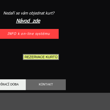
Nedaří se vám objednat kurt?
Návod zde
INFO k on-line systému
REZERVACE KURTŮ
VÍRACÍ DOBA
KONTAKT