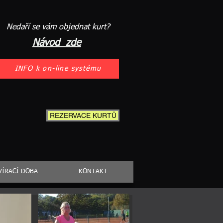
Nedaří se vám objednat kurt?
Návod zde
INFO k on-line systému
REZERVACE KURTŮ
VÍRACÍ DOBA
KONTAKT