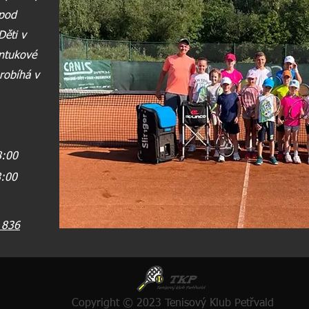
pod
ěti v
antukové
robíhá v
8:00
8:00
 836
Copyright © 2023 Tenisový Klub Petřvald