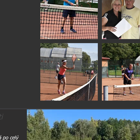
i
á po celý