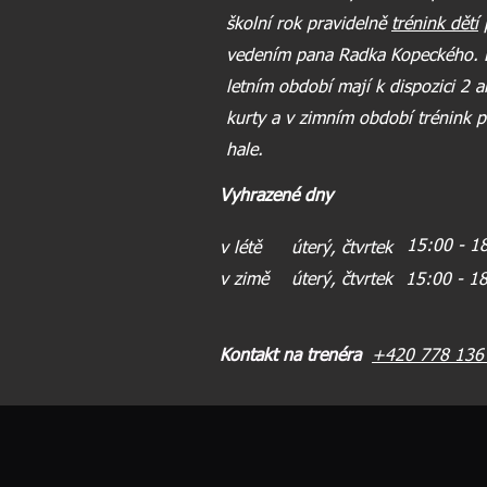
školní rok
pravidelně
trénink dětí
vedením pana Radka Kopeckého. D
letním období mají k dispozici 2 
kurty a v zimním období trénink p
hale.
Vyhrazené dny
15:00 - 1
v létě
úte
rý, čtvrtek
v zimě
úterý, čtvrtek
15:00 - 1
Kontakt na trenéra
+4
20
778 136