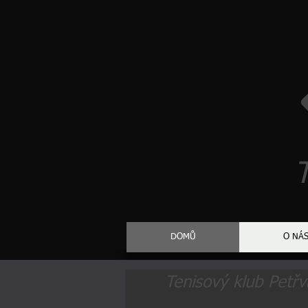
T
DOMŮ
O NÁ
Tenisový klub Petřv