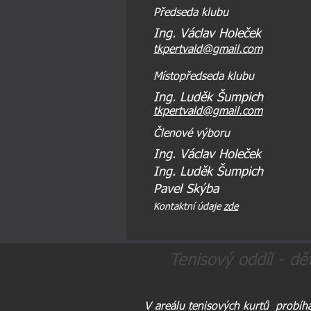
Předseda klubu
Ing. Václav Holeček
tkpertvald@gmail.com
Místopředseda klubu
Ing. Luděk Šumpich
tkpertvald@gmail.com
Členové výboru
Ing. Václav Holeček
Ing. Luděk Šumpich
Pavel Skýba
Kontaktní údaje
zde
Tenisový oddíl - dět
V
areálu tenisových kurtů probíh