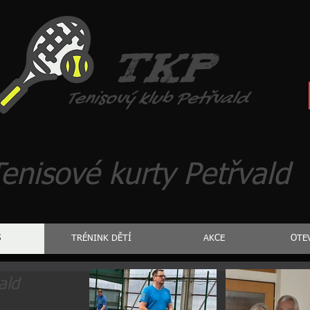
enisové kurty Petřvald
S
TRÉNINK DĚTÍ
AKCE
OTE
ald