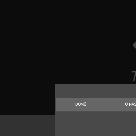
T
DOMŮ
O NÁ
Otevírací doba