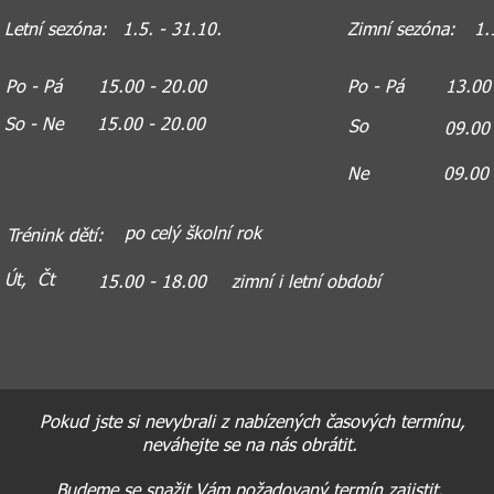
Letní sezóna:
1.5. - 31.10.
Zimní sezóna:
1.
Po - Pá
15.00 - 20.00
Po - Pá
13.00
So - Ne
15.00 - 20.00
So
09.00
Ne
09.00 
po celý školní rok
Trénink dětí:
Út, Čt
15.00 - 18.00
zimní i letní období
Pokud jste si nevybrali z nabízených časových termínu,
neváhejte se na nás obrátit.
Budeme se snažit Vám požadovaný termín zajistit.