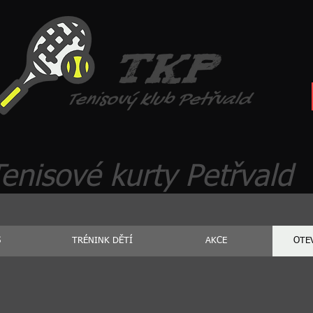
enisové kurty Petřvald
S
TRÉNINK DĚTÍ
AKCE
OTE