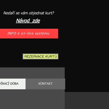
Nedaří se vám objednat kurt?
Návod zde
INFO k on-line systému
REZERVACE KURTŮ
VÍRACÍ DOBA
KONTAKT