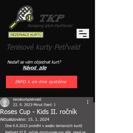
REZERVACE KURTŮ
Tenisové kurty Petřvald
Nedaří se vám objednat kurt?
Návod zde
INFO k on-line systému
teniskurtypetrvald
22. 9. 2023
Minut čtení: 1
Roses Cup - Kids II. ročník
Aktualizováno:
15. 1. 2024
Dne 9.9.2023 proběhl v areálu tenisových kurtů 
Petřvald již II. ročník miniturnaje pro děti, které se 